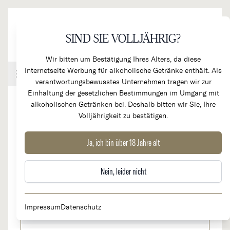
Direkt zum Inhalt
SIND SIE VOLLJÄHRIG?
Wir bitten um Bestätigung Ihres Alters, da diese
Internetseite Werbung für alkoholische Getränke enthält. Als
Handel & Gastronomie
Kundenkonto
Warenkorb
verantwortungsbewusstes Unternehmen tragen wir zur
Einhaltung der gesetzlichen Bestimmungen im Umgang mit
alkoholischen Getränken bei. Deshalb bitten wir Sie, Ihre
Volljährigkeit zu bestätigen.
2022
Puligny Montrachet 1er Cru "Les
Ja, ich bin über 18 Jahre alt
Folatières"
Nein, leider nicht
155,00 €
Verfügbar: 7
Impressum
Datenschutz