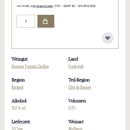
inkl. MwSt., zzgl.
Versandkosten
• 0,75 l • 206,67 €/l • LPN-BC9-2022
Menge
Weingut
Land
Domaine Francois Carillon
Frankreich
Region
Teil-Region
Burgund
Côte de Beaune
Alkohol
Volumen
13,0 % vol
0,75 l
Lieferzeit
Weinart
2-3 Tage
Weißwein