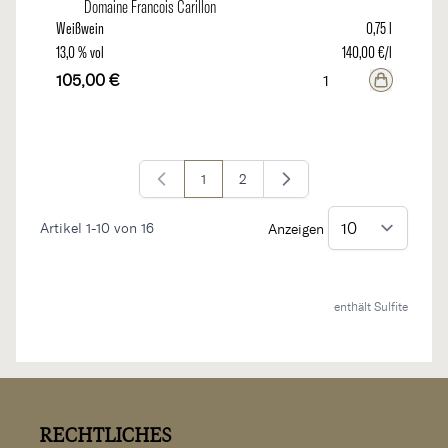
Domaine Francois Carillon
Weißwein
0,75 l
13,0 % vol
140,00 €/l
105,00 €
1
2
Sie lesen gerade Seite
Seite
Artikel
1
-
10
von
16
Anzeigen
enthält Sulfite
RECHTLICHES