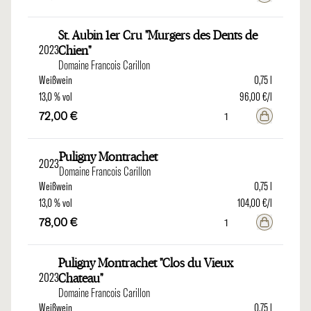
St. Aubin 1er Cru "Murgers des Dents de
2023
Chien"
Domaine Francois Carillon
Weißwein
0,75 l
13,0 % vol
96,00 €/l
72,00 €
Puligny Montrachet
2023
Domaine Francois Carillon
Weißwein
0,75 l
13,0 % vol
104,00 €/l
78,00 €
Puligny Montrachet "Clos du Vieux
2023
Chateau"
Domaine Francois Carillon
Weißwein
0,75 l