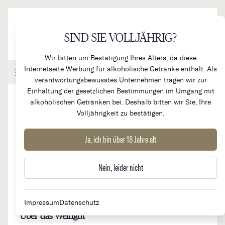
Direkt zum Inhalt
SIND SIE VOLLJÄHRIG?
Wir bitten um Bestätigung Ihres Alters, da diese
Internetseite Werbung für alkoholische Getränke enthält. Als
Handel & Gastronomie
Kundenkonto
Warenkorb
verantwortungsbewusstes Unternehmen tragen wir zur
Einhaltung der gesetzlichen Bestimmungen im Umgang mit
alkoholischen Getränken bei. Deshalb bitten wir Sie, Ihre
Volljährigkeit zu bestätigen.
Domaine Francois Carillon
Ja, ich bin über 18 Jahre alt
Nein, leider nicht
Herkunftsland
Region
Frankreich
Burgund, Côte de Beaune
Impressum
Datenschutz
Über das Weingut