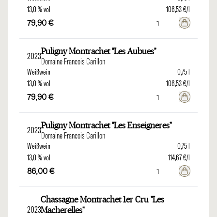
13,0 % vol
106,53 €/l
79,90 €
Puligny Montrachet "Les Aubues"
2023
Domaine Francois Carillon
Weißwein
0,75 l
13,0 % vol
106,53 €/l
79,90 €
Puligny Montrachet "Les Enseigneres"
2023
Domaine Francois Carillon
Weißwein
0,75 l
13,0 % vol
114,67 €/l
86,00 €
Chassagne Montrachet 1er Cru "Les
2023
Macherelles"