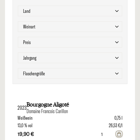
Zur Produktliste springen
Filter
Land
Filter
Weinart
Filter
Preis
Filter
Jahrgang
Filter
Flaschengröße
Bourgogne Aligoté
2023
Domaine Francois Carillon
Weißwein
0,75 l
13,0 % vol
26,53 €/l
19,90 €