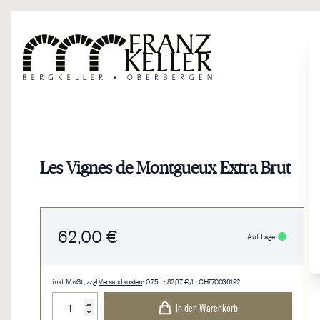
Direkt zum Inhalt
Les Vignes de Montgueux Extra Brut
62,00 €
Auf Lager
inkl. MwSt., zzgl.
Versandkosten
• 0,75 l • 82,67 €/l • CH770036192
Menge
In den Warenkorb