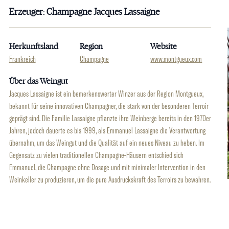
Erzeuger: Champagne Jacques Lassaigne
Herkunftsland
Region
Website
Frankreich
Champagne
www.montgueux.com
Über das Weingut
Jacques Lassaigne ist ein bemerkenswerter Winzer aus der Region Montgueux,
bekannt für seine innovativen Champagner, die stark von der besonderen Terroir
geprägt sind. Die Familie Lassaigne pflanzte ihre Weinberge bereits in den 1970er
Jahren, jedoch dauerte es bis 1999, als Emmanuel Lassaigne die Verantwortung
übernahm, um das Weingut und die Qualität auf ein neues Niveau zu heben. Im
Gegensatz zu vielen traditionellen Champagne-Häusern entschied sich
Emmanuel, die Champagne ohne Dosage und mit minimaler Intervention in den
Weinkeller zu produzieren, um die pure Ausdruckskraft des Terroirs zu bewahren.