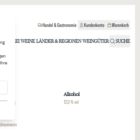
Handel & Gastronomie
Kundenkonto
Warenkorb
OHOLFREI
WEINE
LÄNDER & REGIONEN
WEINGÜTER
SUCHE
ung
gen
Ihre
Region
Alkohol
hampagne
12,0 % vol
Weinart
chaumwein