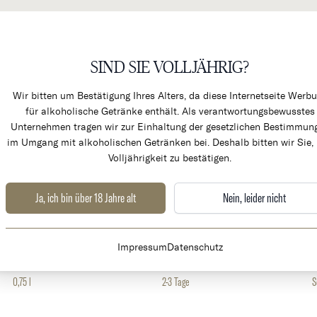
SIND SIE VOLLJÄHRIG?
KÜCHENPRODUKTE & ALK
Wir bitten um Bestätigung Ihres Alters, da diese Internetseite Werb
für alkoholische Getränke enthält. Als verantwortungsbewusstes
Unternehmen tragen wir zur Einhaltung der gesetzlichen Bestimmun
im Umgang mit alkoholischen Getränken bei. Deshalb bitten wir Sie, 
Volljährigkeit zu bestätigen.
Ja, ich bin über 18 Jahre alt
Nein, leider nicht
Weingut
Land
Champagne Jacques Lassaigne
Frankreich
C
Impressum
Datenschutz
Volumen
Lieferzeit
0,75 l
2-3 Tage
S