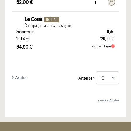
62,00 €
Le Cotet
RARITÄT
Champagne Jacques Lassaigne
Schaumwein
0,75 l
12,0 % vol
126,00 €/l
94,50 €
Nicht auf Lager
2
Artikel
Anzeigen
enthält Sulfite