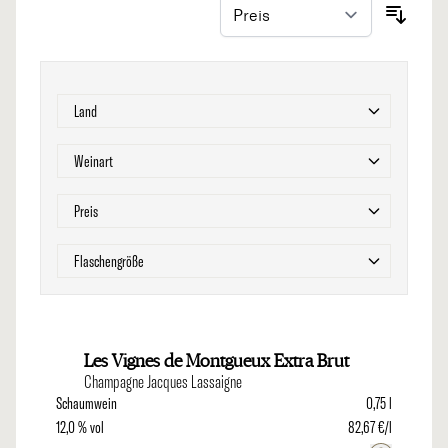
Zur Produktliste springen
Filter
Land
Filter
Weinart
Filter
Preis
Filter
Flaschengröße
Les Vignes de Montgueux Extra Brut
Champagne Jacques Lassaigne
Schaumwein
0,75 l
12,0 % vol
82,67 €/l