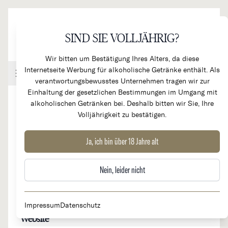
Direkt zum Inhalt
SIND SIE VOLLJÄHRIG?
Wir bitten um Bestätigung Ihres Alters, da diese
Internetseite Werbung für alkoholische Getränke enthält. Als
Handel & Gastronomie
Kundenkonto
Warenkorb
verantwortungsbewusstes Unternehmen tragen wir zur
Einhaltung der gesetzlichen Bestimmungen im Umgang mit
alkoholischen Getränken bei. Deshalb bitten wir Sie, Ihre
Volljährigkeit zu bestätigen.
Champagne Jacques Lassaigne
Ja, ich bin über 18 Jahre alt
Nein, leider nicht
Herkunftsland
Region
Frankreich
Champagne
Impressum
Datenschutz
Website