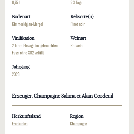
0,75 l
2-3 Tage
Bodenart
Rebsorte(n)
Kimmeridgian-Mergel
Pinot noir
Vinifikation
Weinart
2 Jahre Élévage im gebrauchten
Rotwein
Fass, ohne SO2 gefüllt
Jahrgang
2023
Erzeuger: Champagne Salima et Alain Cordeuil
Herkunftsland
Region
Frankreich
Champagne