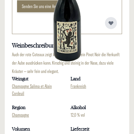
Senden Sie uns eine Anfrage
Weinbeschreibung
Auch der rote Coteaux zeigt klar, wie spannend ein Pinot Noir die Herkunft
der Aube ausdrücken kann. Kirschig und steinig in der Nase, dazu viele
Kräuter – sehr fein und elegant.
Weingut
Land
Champagne Salima et Alain
Frankreich
Cordeuil
Region
Alkohol
Champagne
12,0 % vol
Volumen
Lieferzeit