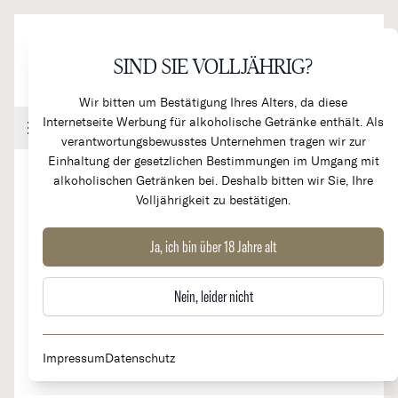
Direkt zum Inhalt
SIND SIE VOLLJÄHRIG?
Wir bitten um Bestätigung Ihres Alters, da diese
Internetseite Werbung für alkoholische Getränke enthält. Als
Handel & Gastronomie
Kundenkonto
Warenkorb
verantwortungsbewusstes Unternehmen tragen wir zur
Einhaltung der gesetzlichen Bestimmungen im Umgang mit
alkoholischen Getränken bei. Deshalb bitten wir Sie, Ihre
Volljährigkeit zu bestätigen.
2023
Les Promesses de l'Aube Rouge -
Ja, ich bin über 18 Jahre alt
Coteaux Champenois
Nein, leider nicht
Impressum
Datenschutz