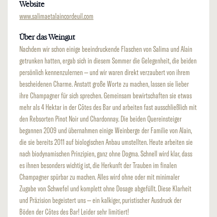
Website
www.salimaetalaincordeuil.com
Über das Weingut
Nachdem wir schon einige beeindruckende Flaschen von Salima und Alain
getrunken hatten, ergab sich in diesem Sommer die Gelegenheit, die beiden
persönlich kennenzulernen – und wir waren direkt verzaubert von ihrem
bescheidenen Charme. Anstatt große Worte zu machen, lassen sie lieber
ihre Champagner für sich sprechen. Gemeinsam bewirtschaften sie etwas
mehr als 4 Hektar in der Côtes des Bar und arbeiten fast ausschließlich mit
den Rebsorten Pinot Noir und Chardonnay. Die beiden Quereinsteiger
begannen 2009 und übernahmen einige Weinberge der Familie von Alain,
die sie bereits 2011 auf biologischen Anbau umstellten. Heute arbeiten sie
nach biodynamischen Prinzipien, ganz ohne Dogma. Schnell wird klar, dass
es ihnen besonders wichtig ist, die Herkunft der Trauben im finalen
Champagner spürbar zu machen. Alles wird ohne oder mit minimaler
Zugabe von Schwefel und komplett ohne Dosage abgefüllt. Diese Klarheit
und Präzision begeistert uns – ein kalkiger, puristischer Ausdruck der
Böden der Côtes des Bar! Leider sehr limitiert!