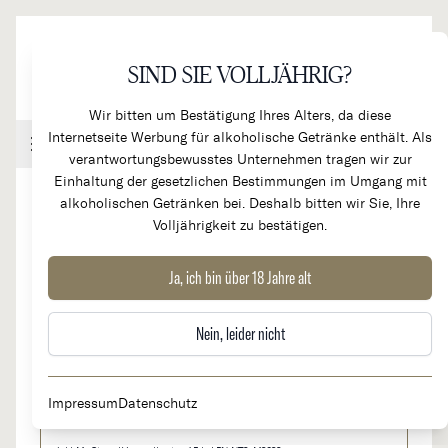
Direkt zum Inhalt
SIND SIE VOLLJÄHRIG?
Wir bitten um Bestätigung Ihres Alters, da diese
Internetseite Werbung für alkoholische Getränke enthält. Als
Handel & Gastronomie
Kundenkonto
Warenkorb
verantwortungsbewusstes Unternehmen tragen wir zur
Einhaltung der gesetzlichen Bestimmungen im Umgang mit
alkoholischen Getränken bei. Deshalb bitten wir Sie, Ihre
Volljährigkeit zu bestätigen.
2023
La Forge de Tart -
Ja, ich bin über 18 Jahre alt
GROSSFLASCHE
Magnum-
Nein, leider nicht
auf Anfrage
Impressum
Datenschutz