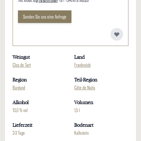
inkl. MwSt., zzgl.
Versandkosten
• 1,5 l • LPN-NT3-M2023
Senden Sie uns eine Anfrage
Weingut
Land
Clos de Tart
Frankreich
Region
Teil-Region
Burgund
Côte de Nuits
Alkohol
Volumen
13,0 % vol
1,5 l
Lieferzeit
Bodenart
2-3 Tage
Kalkstein