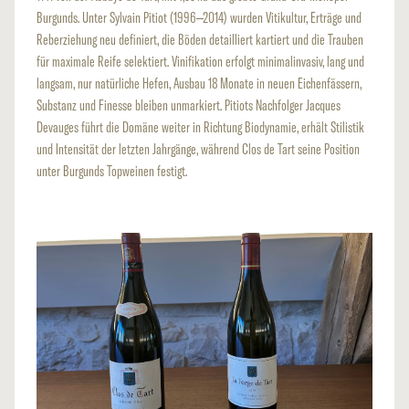
Burgunds. Unter Sylvain Pitiot (1996–2014) wurden Vitikultur, Erträge und
Reberziehung neu definiert, die Böden detailliert kartiert und die Trauben
für maximale Reife selektiert. Vinifikation erfolgt minimalinvasiv, lang und
langsam, nur natürliche Hefen, Ausbau 18 Monate in neuen Eichenfässern,
Substanz und Finesse bleiben unmarkiert. Pitiots Nachfolger Jacques
Devauges führt die Domäne weiter in Richtung Biodynamie, erhält Stilistik
und Intensität der letzten Jahrgänge, während Clos de Tart seine Position
unter Burgunds Topweinen festigt.