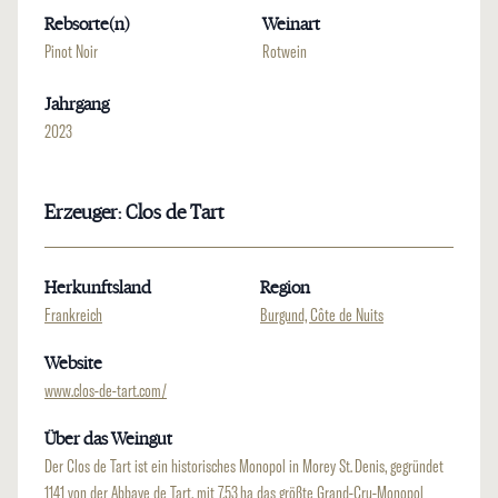
Rebsorte(n)
Weinart
Pinot Noir
Rotwein
Jahrgang
2023
Erzeuger: Clos de Tart
Herkunftsland
Region
Frankreich
Burgund, Côte de Nuits
Website
www.clos-de-tart.com/
Über das Weingut
Der Clos de Tart ist ein historisches Monopol in Morey St. Denis, gegründet
1141 von der Abbaye de Tart, mit 7,53 ha das größte Grand-Cru-Monopol