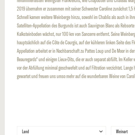
renommiertesten Weingüter Frankreichs, wie Chapoutier und Château Marg
2019 übernahm er zusammen mit seiner Schwester Caroline zunächst 1,5 H
Schnell kamen weitere Weinberge hinzu, sowohl im Chablis als auch in ihre
Satelliten-Appellation des Burgunds ist auch Sauvignon Blanc als Rebsort
Kalksteinboden wächst, nur 100 km von Sancerre entfernt. Seine Weinberg
hauptsächlich auf die Côte de Courgis, auf der kühleren linken Seite des 
Appellation arbeitet er in Nachbarschaft zu Pattes Loup und De Moor in de
Beauregards“ und einigen Lieux-Dits, die er auch separat abfüllt. Im Keller 
vor der Abfüllung minimal geschwefelt und auf Filtration verzichtet. Lange
gewartet und freuen uns umso mehr auf die wunderbaren Weine von Carol
Zur Produktliste springen
Filter
Filte
Land
Weinart