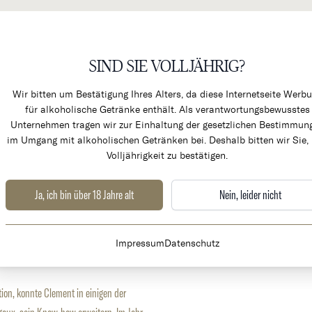
SIND SIE VOLLJÄHRIG?
KÜCHENPRODUKTE & ALK
Wir bitten um Bestätigung Ihres Alters, da diese Internetseite Werb
für alkoholische Getränke enthält. Als verantwortungsbewusstes
Unternehmen tragen wir zur Einhaltung der gesetzlichen Bestimmun
im Umgang mit alkoholischen Getränken bei. Deshalb bitten wir Sie, 
Volljährigkeit zu bestätigen.
Ja, ich bin über 18 Jahre alt
Nein, leider nicht
Website
www.instagram.com/clementlavallee_
Impressum
Datenschutz
tion, konnte Clement in einigen der