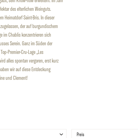
aux, sein Know-how erweitern. Im Jahr
ektar des elterlichen Weinguts.
m Heimatdorf Saint-Bris. In dieser
e zugelassen, der auf burgundischem
e im Chablis konzentrieren sich
Flusses Serein. Ganz im Süden der
r Top-Premier-Cru-Lage „Les
wird alles spontan vergoren, erst kurz
 haben wir auf diese Entdeckung
ine und Clement!
r
Filter
Preis