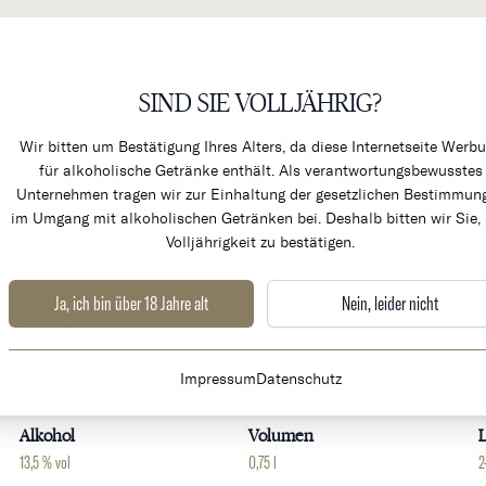
SIND SIE VOLLJÄHRIG?
KÜCHENPRODUKTE & ALK
Wir bitten um Bestätigung Ihres Alters, da diese Internetseite Werb
für alkoholische Getränke enthält. Als verantwortungsbewusstes
Unternehmen tragen wir zur Einhaltung der gesetzlichen Bestimmun
im Umgang mit alkoholischen Getränken bei. Deshalb bitten wir Sie, 
Volljährigkeit zu bestätigen.
Ja, ich bin über 18 Jahre alt
Nein, leider nicht
Weingut
Land
Impressum
Datenschutz
Pierre Girardin
Frankreich
B
Alkohol
Volumen
L
13,5 % vol
0,75 l
2