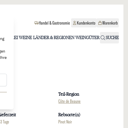
Handel & Gastronomie
Kundenkonto
Warenkorb
OHOLFREI
WEINE
LÄNDER & REGIONEN
WEINGÜTER
SUCHE
ung
gen
Ihre
Region
Teil-Region
urgund
Côte de Beaune
ieferzeit
Rebsorte(n)
-3 Tage
Pinot Noir