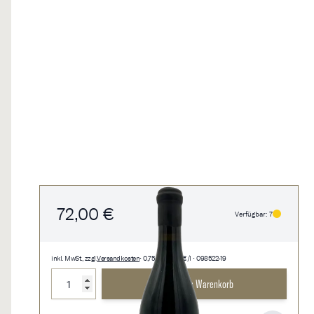
72,00 €
Verfügbar: 7
inkl. MwSt., zzgl.
Versandkosten
• 0,75 l • 96,00 €/l • 098522-19
Menge
In den Warenkorb