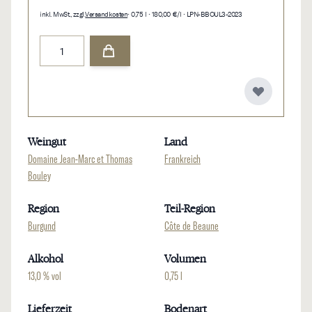
inkl. MwSt., zzgl.
Versandkosten
• 0,75 l • 180,00 €/l • LPN-BBOUL3-2023
Menge
Weingut
Land
Domaine Jean-Marc et Thomas
Frankreich
Bouley
Region
Teil-Region
Burgund
Côte de Beaune
Alkohol
Volumen
13,0 % vol
0,75 l
Lieferzeit
Bodenart