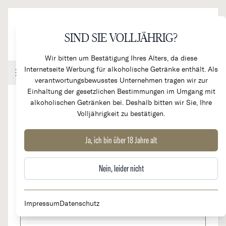
Direkt zum Inhalt
SIND SIE VOLLJÄHRIG?
Wir bitten um Bestätigung Ihres Alters, da diese
Internetseite Werbung für alkoholische Getränke enthält. Als
Handel & Gastronomie
Kundenkonto
Warenkorb
verantwortungsbewusstes Unternehmen tragen wir zur
Einhaltung der gesetzlichen Bestimmungen im Umgang mit
alkoholischen Getränken bei. Deshalb bitten wir Sie, Ihre
Volljährigkeit zu bestätigen.
2023
Volnay 1er Cru "Carelles sous la
Ja, ich bin über 18 Jahre alt
Chapelle"
Nein, leider nicht
135,00 €
Auf Lager
Impressum
Datenschutz