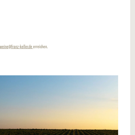
rweine@franz-keller.de
erreichen.