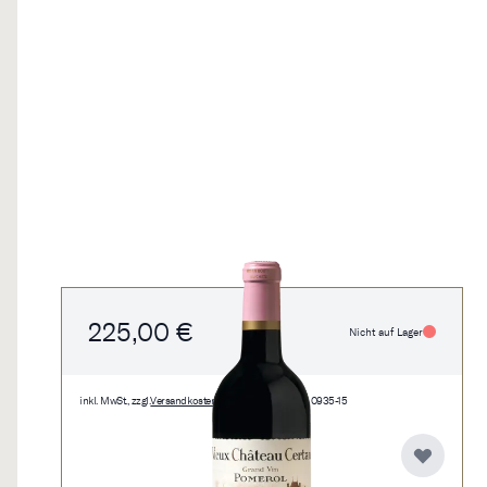
225,00 €
Nicht auf Lager
inkl. MwSt., zzgl.
Versandkosten
• 0,75 l • 300,00 €/l • 0935-15