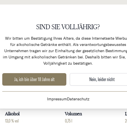
SIND SIE VOLLJÄHRIG?
KÜCHENPRODUKTE & ALK
Wir bitten um Bestätigung Ihres Alters, da diese Internetseite Werb
für alkoholische Getränke enthält. Als verantwortungsbewusstes
Unternehmen tragen wir zur Einhaltung der gesetzlichen Bestimmun
im Umgang mit alkoholischen Getränken bei. Deshalb bitten wir Sie, 
Volljährigkeit zu bestätigen.
Ja, ich bin über 18 Jahre alt
Nein, leider nicht
Weingut
Land
Impressum
Datenschutz
Vieux Chateau Certan
Frankreich
B
Alkohol
Volumen
L
13,0 % vol
0,75 l
2