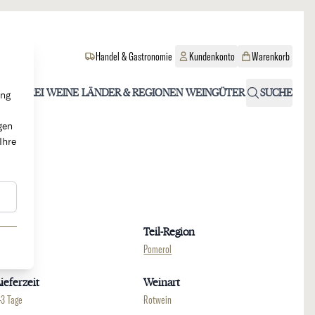
Handel & Gastronomie
Kundenkonto
Warenkorb
OHOLFREI
WEINE
LÄNDER & REGIONEN
WEINGÜTER
SUCHE
ung
gen
Ihre
Region
Teil-Region
ordeaux
Pomerol
ieferzeit
Weinart
-3 Tage
Rotwein