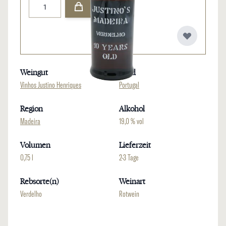
Menge
Weingut
Land
Vinhos Justino Henriques
Portugal
Region
Alkohol
Madeira
19,0 % vol
Volumen
Lieferzeit
0,75 l
2-3 Tage
Rebsorte(n)
Weinart
Verdelho
Rotwein