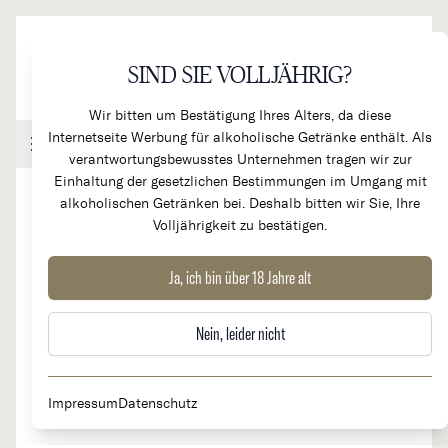
Direkt zum Inhalt
SIND SIE VOLLJÄHRIG?
Wir bitten um Bestätigung Ihres Alters, da diese
Internetseite Werbung für alkoholische Getränke enthält. Als
Handel & Gastronomie
Kundenkonto
Warenkorb
verantwortungsbewusstes Unternehmen tragen wir zur
Einhaltung der gesetzlichen Bestimmungen im Umgang mit
alkoholischen Getränken bei. Deshalb bitten wir Sie, Ihre
Volljährigkeit zu bestätigen.
Verdelho 10 Years Old Madeira
Ja, ich bin über 18 Jahre alt
D.O.C.
Nein, leider nicht
Impressum
Datenschutz