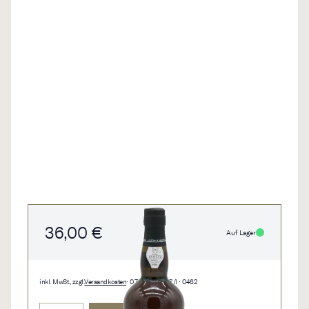
36,00 €
Auf Lager
inkl. MwSt., zzgl.
Versandkosten
• 0,75 l • 48,00 €/l • 0462