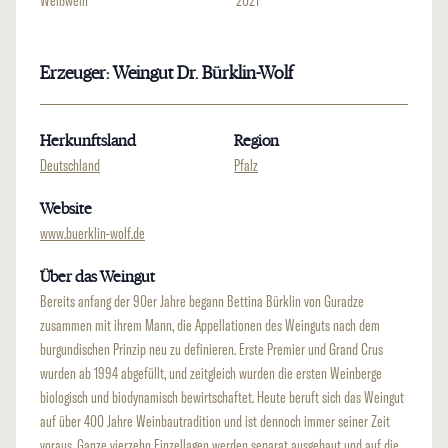
Weißwein
2021
Erzeuger: Weingut Dr. Bürklin-Wolf
Herkunftsland
Region
Deutschland
Pfalz
Website
www.buerklin-wolf.de
Über das Weingut
Bereits anfang der 90er Jahre begann Bettina Bürklin von Guradze
zusammen mit ihrem Mann, die Appellationen des Weinguts nach dem
burgundischen Prinzip neu zu definieren. Erste Premier und Grand Crus
wurden ab 1994 abgefüllt, und zeitgleich wurden die ersten Weinberge
biologisch und biodynamisch bewirtschaftet. Heute beruft sich das Weingut
auf über 400 Jahre Weinbautradition und ist dennoch immer seiner Zeit
voraus. Ganze vierzehn Einzellagen werden separat ausgebaut und auf die