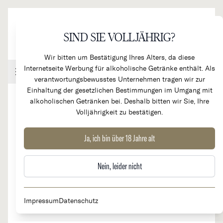
Direkt zum Inhalt
SIND SIE VOLLJÄHRIG?
Wir bitten um Bestätigung Ihres Alters, da diese
Internetseite Werbung für alkoholische Getränke enthält. Als
Handel & Gastronomie
Kundenkonto
Warenkorb
verantwortungsbewusstes Unternehmen tragen wir zur
Einhaltung der gesetzlichen Bestimmungen im Umgang mit
alkoholischen Getränken bei. Deshalb bitten wir Sie, Ihre
Volljährigkeit zu bestätigen.
2021
Ungeheuer G.C. Riesling
Ja, ich bin über 18 Jahre alt
Nein, leider nicht
Impressum
Datenschutz