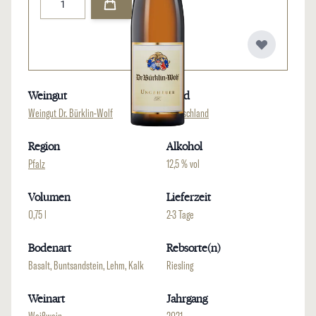
Weingut
Land
Weingut Dr. Bürklin-Wolf
Deutschland
Region
Alkohol
Pfalz
12,5 % vol
Volumen
Lieferzeit
0,75 l
2-3 Tage
Bodenart
Rebsorte(n)
Basalt, Buntsandstein, Lehm, Kalk
Riesling
Weinart
Jahrgang