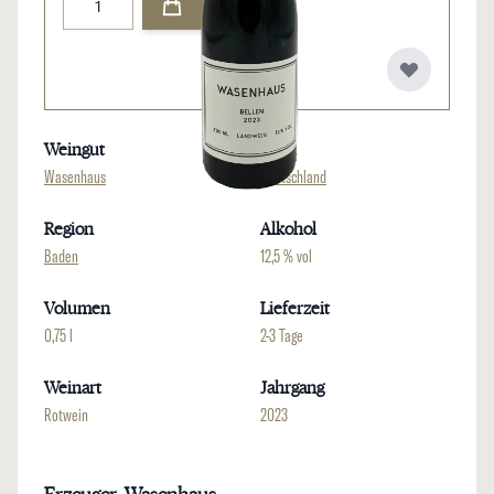
Weingut
Land
Wasenhaus
Deutschland
Region
Alkohol
Baden
12,5 % vol
Volumen
Lieferzeit
0,75 l
2-3 Tage
Weinart
Jahrgang
Rotwein
2023