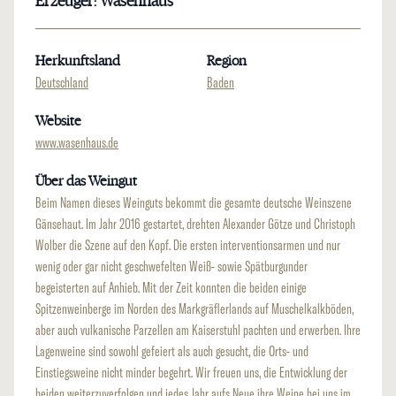
Erzeuger: Wasenhaus
Herkunftsland
Region
Deutschland
Baden
Website
www.wasenhaus.de
Über das Weingut
Beim Namen dieses Weinguts bekommt die gesamte deutsche Weinszene
Gänsehaut. Im Jahr 2016 gestartet, drehten Alexander Götze und Christoph
Wolber die Szene auf den Kopf. Die ersten interventionsarmen und nur
wenig oder gar nicht geschwefelten Weiß- sowie Spätburgunder
begeisterten auf Anhieb. Mit der Zeit konnten die beiden einige
Spitzenweinberge im Norden des Markgräflerlands auf Muschelkalkböden,
aber auch vulkanische Parzellen am Kaiserstuhl pachten und erwerben. Ihre
Lagenweine sind sowohl gefeiert als auch gesucht, die Orts- und
Einstiegsweine nicht minder begehrt. Wir freuen uns, die Entwicklung der
beiden weiterzuverfolgen und jedes Jahr aufs Neue ihre Weine bei uns im