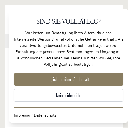
Direkt zum Inhalt
SIND SIE VOLLJÄHRIG?
Wir bitten um Bestätigung Ihres Alters, da diese
Internetseite Werbung für alkoholische Getränke enthält. Als
Handel & Gastronomie
Kundenkonto
Warenkorb
verantwortungsbewusstes Unternehmen tragen wir zur
Einhaltung der gesetzlichen Bestimmungen im Umgang mit
alkoholischen Getränken bei. Deshalb bitten wir Sie, Ihre
Volljährigkeit zu bestätigen.
2023
Riquewihr ** R.Q.W.R. R Riesling
Ja, ich bin über 18 Jahre alt
Nein, leider nicht
Impressum
Datenschutz