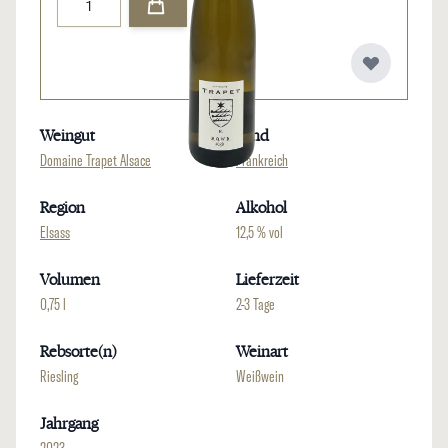
Weingut
Land
Domaine Trapet Alsace
Frankreich
Region
Alkohol
Elsass
12,5 % vol
Volumen
Lieferzeit
0,75 l
2-3 Tage
Rebsorte(n)
Weinart
Riesling
Weißwein
Jahrgang