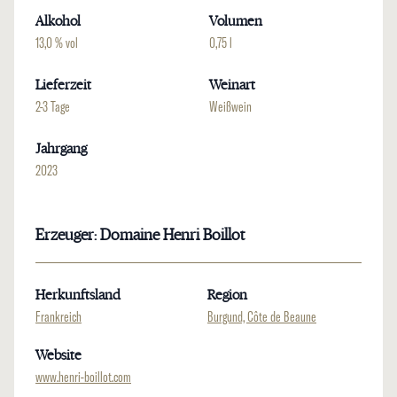
Alkohol
Volumen
13,0 % vol
0,75 l
Lieferzeit
Weinart
2-3 Tage
Weißwein
Jahrgang
2023
Erzeuger: Domaine Henri Boillot
Herkunftsland
Region
Frankreich
Burgund, Côte de Beaune
Website
www.henri-boillot.com