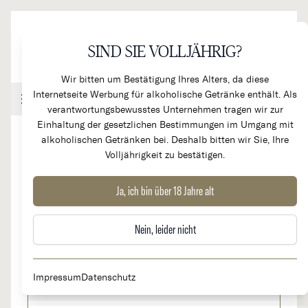
Direkt zum Inhalt
SIND SIE VOLLJÄHRIG?
Wir bitten um Bestätigung Ihres Alters, da diese
Internetseite Werbung für alkoholische Getränke enthält. Als
Handel & Gastronomie
Kundenkonto
Warenkorb
verantwortungsbewusstes Unternehmen tragen wir zur
Einhaltung der gesetzlichen Bestimmungen im Umgang mit
alkoholischen Getränken bei. Deshalb bitten wir Sie, Ihre
Volljährigkeit zu bestätigen.
2023
Puligny-Montrachet 1er Cru "Clos
Ja, ich bin über 18 Jahre alt
de la Mouchère"
Nein, leider nicht
189,00 €
Nicht auf Lager
Impressum
Datenschutz