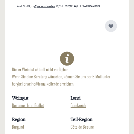
inkl. MwSt., zzgl.
Versandkosten
• 0,75 l • 252,00 €/l • LPN-BB14-2023
Dieser Wein ist aktuell nicht verfügbar.
Wenn Sie eine Beratung wünschen, können Sie uns per E-Mail unter
bergkellerweine@franz-keller.de
erreichen.
Weingut
Land
Domaine Henri Boillot
Frankreich
Region
Teil-Region
Burgund
Côte de Beaune