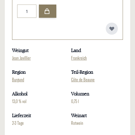
Menge
Weingut
Land
Jean Javillier
Frankreich
Region
Teil-Region
Burgund
Côte de Beaune
Alkohol
Volumen
13,0 % vol
0,75 l
Lieferzeit
Weinart
2-3 Tage
Rotwein