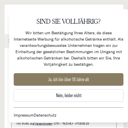
Direkt zum Inhalt
SIND SIE VOLLJÄHRIG?
Wir bitten um Bestätigung Ihres Alters, da diese
Internetseite Werbung für alkoholische Getränke enthält. Als
Handel & Gastronomie
Kundenkonto
Warenkorb
verantwortungsbewusstes Unternehmen tragen wir zur
Einhaltung der gesetzlichen Bestimmungen im Umgang mit
alkoholischen Getränken bei. Deshalb bitten wir Sie, Ihre
Volljährigkeit zu bestätigen.
2023
Pommard 1er Cru
Ja, ich bin über 18 Jahre alt
Nein, leider nicht
59,50 €
Auf Lager
Impressum
Datenschutz
inkl. MwSt., zzgl.
Versandkosten
• 0,75 l • 79,33 €/l • 4712008-23