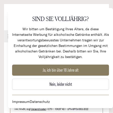
Direkt zum Inhalt
SIND SIE VOLLJÄHRIG?
Wir bitten um Bestätigung Ihres Alters, da diese
Internetseite Werbung für alkoholische Getränke enthält. Als
Handel & Gastronomie
Kundenkonto
Warenkorb
verantwortungsbewusstes Unternehmen tragen wir zur
Einhaltung der gesetzlichen Bestimmungen im Umgang mit
alkoholischen Getränken bei. Deshalb bitten wir Sie, Ihre
Volljährigkeit zu bestätigen.
2022
Pommard 1er Cru 'Jarollières'
Ja, ich bin über 18 Jahre alt
Nein, leider nicht
80,00 €
Verfügbar: 6
Impressum
Datenschutz
inkl. MwSt., zzgl.
Versandkosten
• 0,75 l • 106,67 €/l • LPN-BPOUSS2-2022