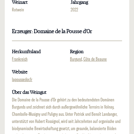
Weinart
Jahrgang
Rotwein
2022
Erzeuger: Domaine de la Pousse d'Or
Herkunftsland
Region
Frankreich
Burgund, Côte de Beaune
Website
lapoussedor.fr
Über das Weingut
Die Domaine de la Pousse d’Or gehört zu den bedeutendsten Domänen
Burgunds und zeichnet sich durch außergewöhnliche Terroirs in Volnay,
Chambolle-Musigny und Puligny aus. Unter Patrick und Benoît Landanger,
unterstützt von Hubert Rossignol, wird seit Jahrzehnten auf organische und
biodynamische Bewirtschaftung gesetzt, um gesunde, balancierte Böden