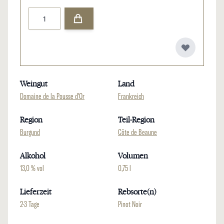
Menge
Weingut
Land
Domaine de la Pousse d'Or
Frankreich
Region
Teil-Region
Burgund
Côte de Beaune
Alkohol
Volumen
13,0 % vol
0,75 l
Lieferzeit
Rebsorte(n)
2-3 Tage
Pinot Noir