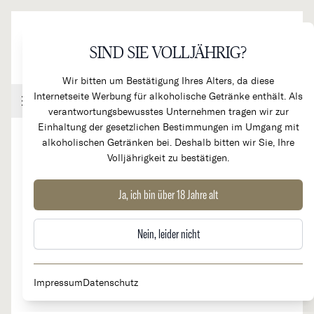
Direkt zum Inhalt
SIND SIE VOLLJÄHRIG?
Wir bitten um Bestätigung Ihres Alters, da diese
Internetseite Werbung für alkoholische Getränke enthält. Als
Handel & Gastronomie
Kundenkonto
Warenkorb
verantwortungsbewusstes Unternehmen tragen wir zur
Einhaltung der gesetzlichen Bestimmungen im Umgang mit
alkoholischen Getränken bei. Deshalb bitten wir Sie, Ihre
Volljährigkeit zu bestätigen.
2017
Pavillon Blanc 2. Wein Cht.
Ja, ich bin über 18 Jahre alt
Margaux Blanc
Nein, leider nicht
Impressum
Datenschutz