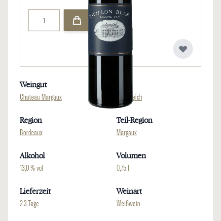
Menge
Weingut
Land
Chateau Margaux
Frankreich
Region
Teil-Region
Bordeaux
Margaux
Alkohol
Volumen
13,0 % vol
0,75 l
Lieferzeit
Weinart
2-3 Tage
Weißwein