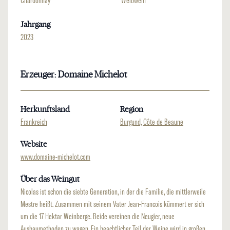
Chardonnay
Weißwein
Jahrgang
2023
Erzeuger: Domaine Michelot
Herkunftsland
Region
Frankreich
Burgund, Côte de Beaune
Website
www.domaine-michelot.com
Über das Weingut
Nicolas ist schon die siebte Generation, in der die Familie, die mittlerweile
Mestre heißt. Zusammen mit seinem Vater Jean-Francois kümmert er sich
um die 17 Hektar Weinberge. Beide vereinen die Neugier, neue
Ausbaumethoden zu wagen. Ein beachtlicher Teil der Weine wird in großen