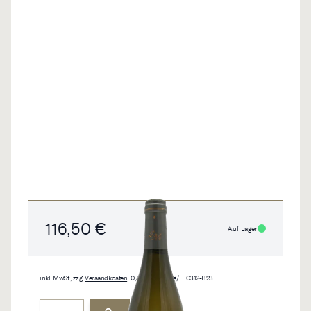
116,50 €
Auf Lager
inkl. MwSt., zzgl.
Versandkosten
• 0,75 l • 155,33 €/l • 0312-B23
Menge