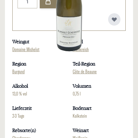
Weingut
Land
Domaine Michelot
Frankreich
Region
Teil-Region
Burgund
Côte de Beaune
Alkohol
Volumen
13,0 % vol
0,75 l
Lieferzeit
Bodenart
2-3 Tage
Kalkstein
Rebsorte(n)
Weinart