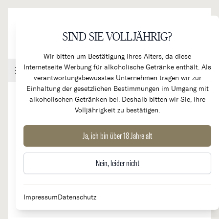
Direkt zum Inhalt
SIND SIE VOLLJÄHRIG?
Wir bitten um Bestätigung Ihres Alters, da diese
Internetseite Werbung für alkoholische Getränke enthält. Als
Handel & Gastronomie
Kundenkonto
Warenkorb
verantwortungsbewusstes Unternehmen tragen wir zur
Einhaltung der gesetzlichen Bestimmungen im Umgang mit
alkoholischen Getränken bei. Deshalb bitten wir Sie, Ihre
Volljährigkeit zu bestätigen.
2023
Meursault 1er Cru "Genevrieres"
Ja, ich bin über 18 Jahre alt
Nein, leider nicht
Impressum
Datenschutz