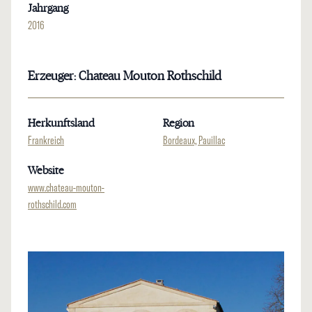
Jahrgang
2016
Erzeuger: Chateau Mouton Rothschild
Herkunftsland
Region
Frankreich
Bordeaux, Pauillac
Website
www.chateau-mouton-
rothschild.com