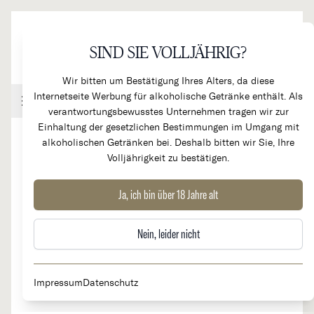
Direkt zum Inhalt
SIND SIE VOLLJÄHRIG?
Wir bitten um Bestätigung Ihres Alters, da diese
Internetseite Werbung für alkoholische Getränke enthält. Als
Handel & Gastronomie
Kundenkonto
Warenkorb
verantwortungsbewusstes Unternehmen tragen wir zur
Einhaltung der gesetzlichen Bestimmungen im Umgang mit
alkoholischen Getränken bei. Deshalb bitten wir Sie, Ihre
Volljährigkeit zu bestätigen.
2016
Le Petit Mouton 2. Wein Cht.
Ja, ich bin über 18 Jahre alt
Mouton Rothschild
Nein, leider nicht
Impressum
Datenschutz