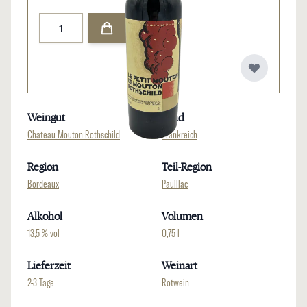
Menge
Weingut
Land
Chateau Mouton Rothschild
Frankreich
Region
Teil-Region
Bordeaux
Pauillac
Alkohol
Volumen
13,5 % vol
0,75 l
Lieferzeit
Weinart
2-3 Tage
Rotwein