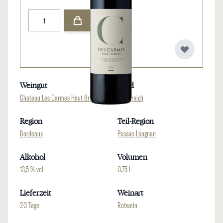
Menge
Weingut
Land
Chateau Les Carmes Haut Brion
Frankreich
Region
Teil-Region
Bordeaux
Pessac-Léognan
Alkohol
Volumen
13,5 % vol
0,75 l
Lieferzeit
Weinart
2-3 Tage
Rotwein