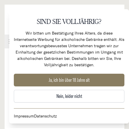
Direkt zum Inhalt
SIND SIE VOLLJÄHRIG?
Wir bitten um Bestätigung Ihres Alters, da diese
Internetseite Werbung für alkoholische Getränke enthält. Als
Handel & Gastronomie
Kundenkonto
Warenkorb
verantwortungsbewusstes Unternehmen tragen wir zur
Einhaltung der gesetzlichen Bestimmungen im Umgang mit
alkoholischen Getränken bei. Deshalb bitten wir Sie, Ihre
Volljährigkeit zu bestätigen.
2021
Le C des Carmes Haut Brion - 2.
Ja, ich bin über 18 Jahre alt
Wein Cht. Les Carmes Haut Brion
Nein, leider nicht
Impressum
Datenschutz