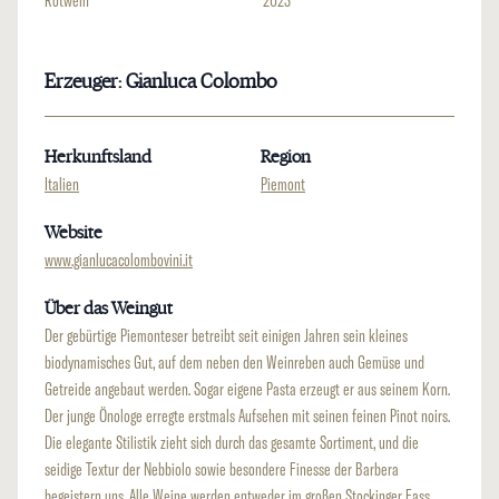
Rotwein
2023
Erzeuger: Gianluca Colombo
Herkunftsland
Region
Italien
Piemont
Website
www.gianlucacolombovini.it
Über das Weingut
Der gebürtige Piemonteser betreibt seit einigen Jahren sein kleines
biodynamisches Gut, auf dem neben den Weinreben auch Gemüse und
Getreide angebaut werden. Sogar eigene Pasta erzeugt er aus seinem Korn.
Der junge Önologe erregte erstmals Aufsehen mit seinen feinen Pinot noirs.
Die elegante Stilistik zieht sich durch das gesamte Sortiment, und die
seidige Textur der Nebbiolo sowie besondere Finesse der Barbera
begeistern uns. Alle Weine werden entweder im großen Stockinger Fass