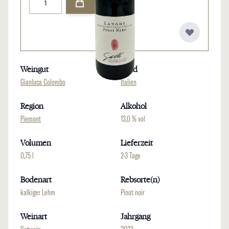
Weingut
Land
Gianluca Colombo
Italien
Region
Alkohol
Piemont
13,0 % vol
Volumen
Lieferzeit
0,75 l
2-3 Tage
Bodenart
Rebsorte(n)
kalkiger Lehm
Pinot noir
Weinart
Jahrgang