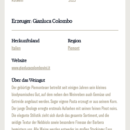
Rotwein
2023
Erzeuger: Gianluca Colombo
Herkunftsland
Region
Italien
Piemont
Website
www.gianlucacolombovini.it
Über das Weingut
Der gebürtige Piemonteser betreibt seit einigen Jahren sein kleines
biodynamisches Gut, auf dem neben den Weinreben auch Gemüse und
Getreide angebaut werden. Sogar eigene Pasta erzeugt er aus seinem Korn.
Der junge Önologe erregte erstmals Aufsehen mit seinen feinen Pinot noirs.
Die elegante Stilistik zieht sich durch das gesamte Sortiment, und die
seidige Textur der Nebbiolo sowie besondere Finesse der Barbera
begeistern uns. Alle Weine werden entweder im großen Stockinger Fass