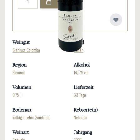
Weingut
Land
Gianluca Colombo
Italien
Region
Alkohol
Piemont
14,5 % vol
Volumen
Lieferzeit
0,75 l
2-3 Tage
Bodenart
Rebsorte(n)
kalkiger Lehm, Sandstein
Nebbiolo
Weinart
Jahrgang