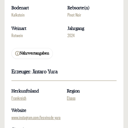
Bodenart
Rebsorte(n)
Kalkstein
Pinot Noir
Weinart
Jahrgang
Rotwein
2024
Nährwertangaben
Erzeuger: Jintaro Yura
Herkunftsland
Region
Frankreich
Elsass
Website
www.instagram.com/les_vins_de_yura