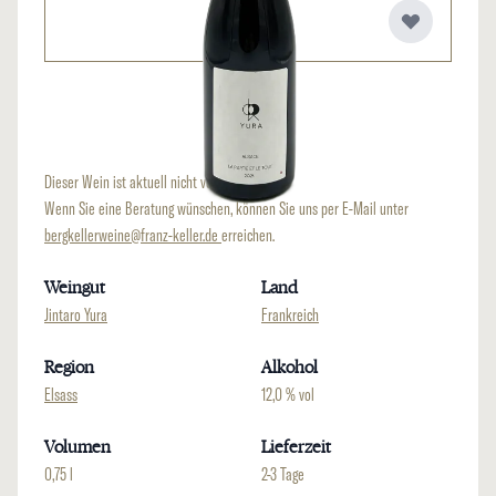
Dieser Wein ist aktuell nicht verfügbar.
Wenn Sie eine Beratung wünschen, können Sie uns per E-Mail unter
bergkellerweine@franz-keller.de
erreichen.
Weingut
Land
Jintaro Yura
Frankreich
Region
Alkohol
Elsass
12,0 % vol
Volumen
Lieferzeit
0,75 l
2-3 Tage