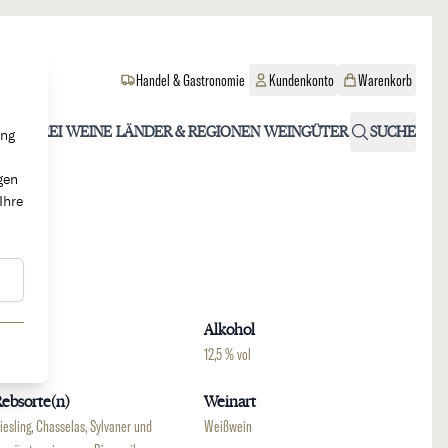
Handel & Gastronomie
Kundenkonto
Warenkorb
OHOLFREI
WEINE
LÄNDER & REGIONEN
WEINGÜTER
SUCHE
ung
gen
Ihre
Region
Alkohol
lsass
12,5 % vol
ebsorte(n)
Weinart
iesling, Chasselas, Sylvaner und
Weißwein