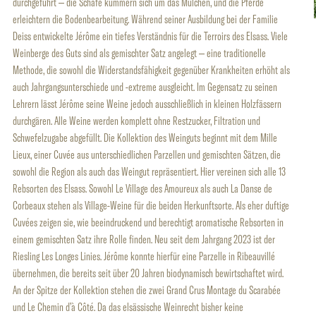
durchgeführt – die Schafe kümmern sich um das Mulchen, und die Pferde
erleichtern die Bodenbearbeitung. Während seiner Ausbildung bei der Familie
Deiss entwickelte Jérôme ein tiefes Verständnis für die Terroirs des Elsass. Viele
Weinberge des Guts sind als gemischter Satz angelegt – eine traditionelle
Methode, die sowohl die Widerstandsfähigkeit gegenüber Krankheiten erhöht als
auch Jahrgangsunterschiede und -extreme ausgleicht. Im Gegensatz zu seinen
Lehrern lässt Jérôme seine Weine jedoch ausschließlich in kleinen Holzfässern
durchgären. Alle Weine werden komplett ohne Restzucker, Filtration und
Schwefelzugabe abgefüllt. Die Kollektion des Weinguts beginnt mit dem Mille
Lieux, einer Cuvée aus unterschiedlichen Parzellen und gemischten Sätzen, die
sowohl die Region als auch das Weingut repräsentiert. Hier vereinen sich alle 13
Rebsorten des Elsass. Sowohl Le Village des Amoureux als auch La Danse de
Corbeaux stehen als Village-Weine für die beiden Herkunftsorte. Als eher duftige
Cuvées zeigen sie, wie beeindruckend und berechtigt aromatische Rebsorten in
einem gemischten Satz ihre Rolle finden. Neu seit dem Jahrgang 2023 ist der
Riesling Les Longes Linies. Jérôme konnte hierfür eine Parzelle in Ribeauvillé
übernehmen, die bereits seit über 20 Jahren biodynamisch bewirtschaftet wird.
An der Spitze der Kollektion stehen die zwei Grand Crus Montage du Scarabée
und Le Chemin d’à Côté. Da das elsässische Weinrecht bisher keine