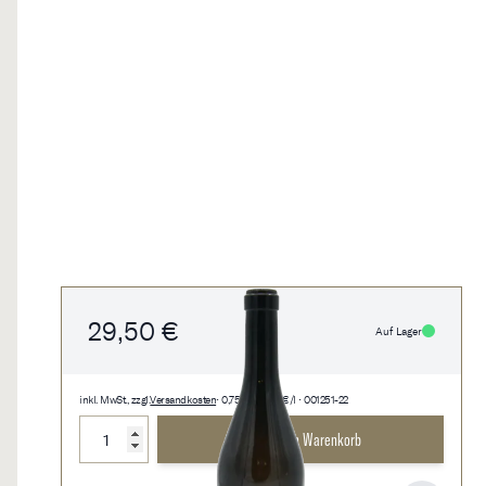
29,50 €
Auf Lager
inkl. MwSt., zzgl.
Versandkosten
• 0,75 l • 39,33 €/l • 001251-22
Menge
In den Warenkorb