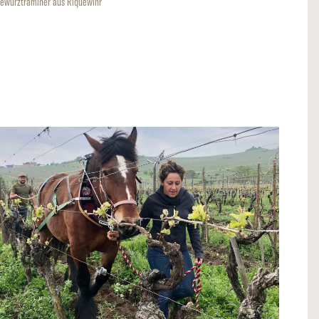
ewürztraminer aus Riquewihr
lonclecharles