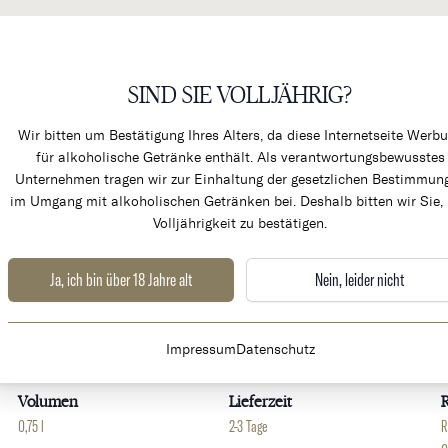
SIND SIE VOLLJÄHRIG?
KÜCHENPRODUKTE & ALK
Wir bitten um Bestätigung Ihres Alters, da diese Internetseite Werb
für alkoholische Getränke enthält. Als verantwortungsbewusstes
Unternehmen tragen wir zur Einhaltung der gesetzlichen Bestimmun
im Umgang mit alkoholischen Getränken bei. Deshalb bitten wir Sie, 
Volljährigkeit zu bestätigen.
Ja, ich bin über 18 Jahre alt
Nein, leider nicht
Weingut
Land
Impressum
Datenschutz
La Grange de l'Oncle Charles
Frankreich
E
Volumen
Lieferzeit
R
0,75 l
2-3 Tage
R