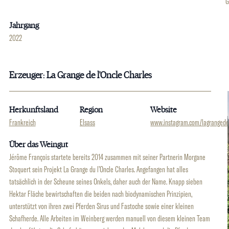
G
Jahrgang
2022
Erzeuger: La Grange de l'Oncle Charles
Herkunftsland
Region
Website
Frankreich
Elsass
www.instagram.com/lagrangede
Über das Weingut
Jérôme François startete bereits 2014 zusammen mit seiner Partnerin Morgane
Stoquert sein Projekt La Grange du l’Oncle Charles. Angefangen hat alles
tatsächlich in der Scheune seines Onkels, daher auch der Name. Knapp sieben
Hektar Fläche bewirtschaften die beiden nach biodynamischen Prinzipien,
unterstützt von ihren zwei Pferden Sirus und Fastoche sowie einer kleinen
Schafherde. Alle Arbeiten im Weinberg werden manuell von diesem kleinen Team