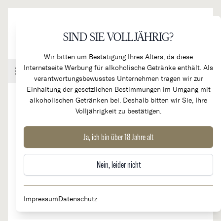
Direkt zum Inhalt
SIND SIE VOLLJÄHRIG?
Wir bitten um Bestätigung Ihres Alters, da diese
Internetseite Werbung für alkoholische Getränke enthält. Als
Handel & Gastronomie
Kundenkonto
Warenkorb
verantwortungsbewusstes Unternehmen tragen wir zur
Einhaltung der gesetzlichen Bestimmungen im Umgang mit
alkoholischen Getränken bei. Deshalb bitten wir Sie, Ihre
Volljährigkeit zu bestätigen.
2009
La Chapelle de La Mission
Ja, ich bin über 18 Jahre alt
Haut Brion 2. Wein La
RARITÄT
Nein, leider nicht
Mission Haut Brion
Impressum
Datenschutz