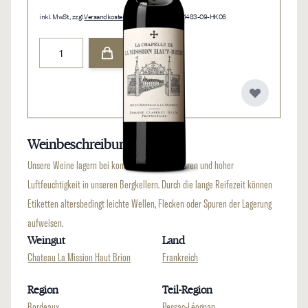
inkl. MwSt., zzgl.
Versandkosten
• 0,75 l • 146,67 €/l • 1483-09-HK06
Menge
Weinbeschreibung
Unsere Weine lagern bei konstanten Temperaturen und hoher
Luftfeuchtigkeit in unseren Bergkellern. Durch die lange Reifezeit können
Etiketten altersbedingt leichte Wellen, Flecken oder Spuren der Lagerung
aufweisen.
Weingut
Land
Chateau La Mission Haut Brion
Frankreich
Region
Teil-Region
Bordeaux
Pessac-Léognan