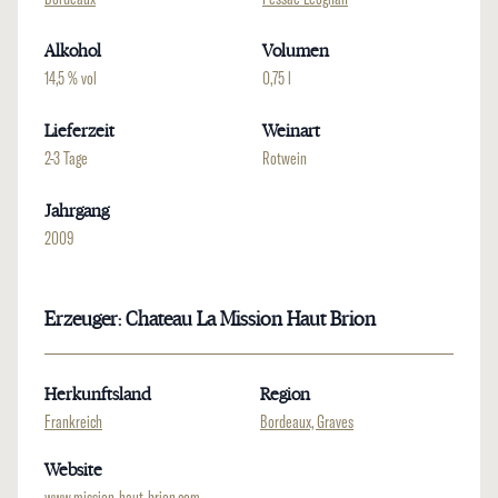
Alkohol
Volumen
14,5 % vol
0,75 l
Lieferzeit
Weinart
2-3 Tage
Rotwein
Jahrgang
2009
Erzeuger: Chateau La Mission Haut Brion
Herkunftsland
Region
Frankreich
Bordeaux, Graves
Website
www.mission-haut-brion.com