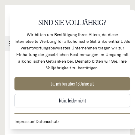
Direkt zum Inhalt
SIND SIE VOLLJÄHRIG?
Wir bitten um Bestätigung Ihres Alters, da diese
Internetseite Werbung für alkoholische Getränke enthält. Als
Handel & Gastronomie
Kundenkonto
Warenkorb
verantwortungsbewusstes Unternehmen tragen wir zur
Einhaltung der gesetzlichen Bestimmungen im Umgang mit
alkoholischen Getränken bei. Deshalb bitten wir Sie, Ihre
Volljährigkeit zu bestätigen.
2022
Höllberg GG Riesling
Ja, ich bin über 18 Jahre alt
Nein, leider nicht
Impressum
Datenschutz