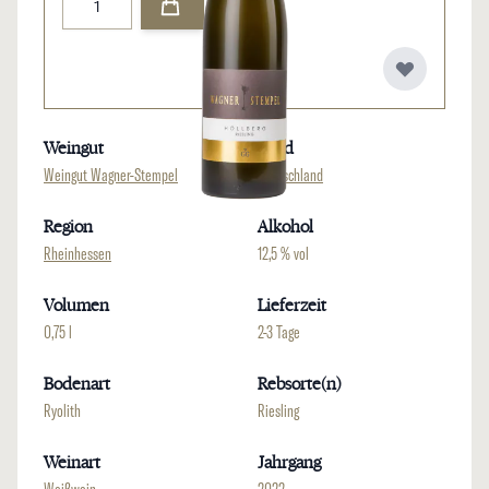
Weingut
Land
Weingut Wagner-Stempel
Deutschland
Region
Alkohol
Rheinhessen
12,5 % vol
Volumen
Lieferzeit
0,75 l
2-3 Tage
Bodenart
Rebsorte(n)
Ryolith
Riesling
Weinart
Jahrgang