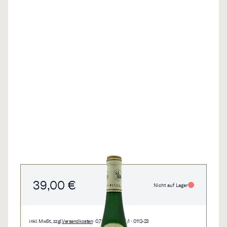
39,00 €
Nicht auf Lager
inkl. MwSt., zzgl.
Versandkosten
• 0,75 l • 52,00 €/l • 0112-23