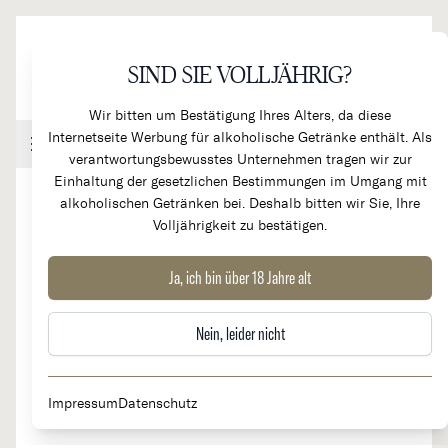
Direkt zum Inhalt
SIND SIE VOLLJÄHRIG?
Wir bitten um Bestätigung Ihres Alters, da diese
Internetseite Werbung für alkoholische Getränke enthält. Als
Handel & Gastronomie
Kundenkonto
Warenkorb
verantwortungsbewusstes Unternehmen tragen wir zur
Einhaltung der gesetzlichen Bestimmungen im Umgang mit
alkoholischen Getränken bei. Deshalb bitten wir Sie, Ihre
Volljährigkeit zu bestätigen.
2023
Grüner Veltliner Loibenberg
Ja, ich bin über 18 Jahre alt
Smaragd
Nein, leider nicht
Impressum
Datenschutz