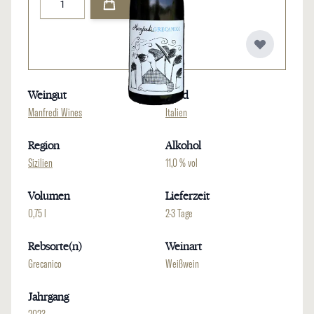
Weingut
Land
Manfredi Wines
Italien
Region
Alkohol
Sizilien
11,0 % vol
Volumen
Lieferzeit
0,75 l
2-3 Tage
Rebsorte(n)
Weinart
Grecanico
Weißwein
Jahrgang