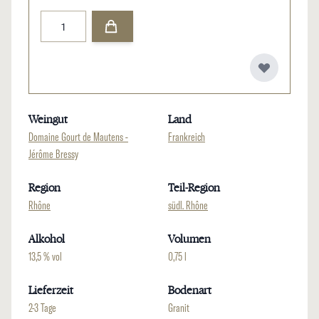
Menge
Weingut
Land
Domaine Gourt de Mautens -
Frankreich
Jérôme Bressy
Region
Teil-Region
Rhône
südl. Rhône
Alkohol
Volumen
13,5 % vol
0,75 l
Lieferzeit
Bodenart
2-3 Tage
Granit