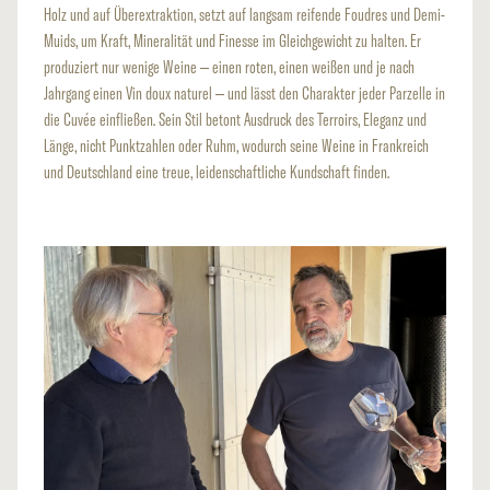
Holz und auf Überextraktion, setzt auf langsam reifende Foudres und Demi-
Muids, um Kraft, Mineralität und Finesse im Gleichgewicht zu halten. Er
produziert nur wenige Weine – einen roten, einen weißen und je nach
Jahrgang einen Vin doux naturel – und lässt den Charakter jeder Parzelle in
die Cuvée einfließen. Sein Stil betont Ausdruck des Terroirs, Eleganz und
Länge, nicht Punktzahlen oder Ruhm, wodurch seine Weine in Frankreich
und Deutschland eine treue, leidenschaftliche Kundschaft finden.