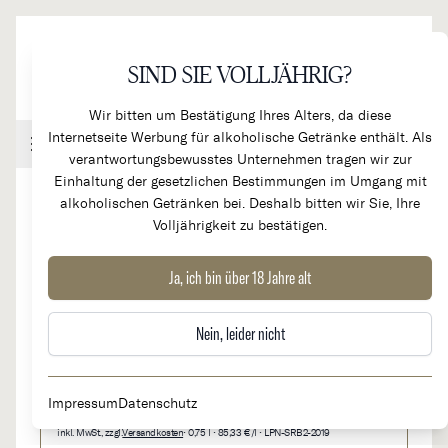
Direkt zum Inhalt
SIND SIE VOLLJÄHRIG?
Wir bitten um Bestätigung Ihres Alters, da diese
Internetseite Werbung für alkoholische Getränke enthält. Als
Handel & Gastronomie
Kundenkonto
Warenkorb
verantwortungsbewusstes Unternehmen tragen wir zur
Einhaltung der gesetzlichen Bestimmungen im Umgang mit
alkoholischen Getränken bei. Deshalb bitten wir Sie, Ihre
Volljährigkeit zu bestätigen.
2019
Gourt de Mautens rouge
Ja, ich bin über 18 Jahre alt
Nein, leider nicht
64,00 €
Verfügbar: 2
Impressum
Datenschutz
inkl. MwSt., zzgl.
Versandkosten
• 0,75 l • 85,33 €/l • LPN-SRB2-2019