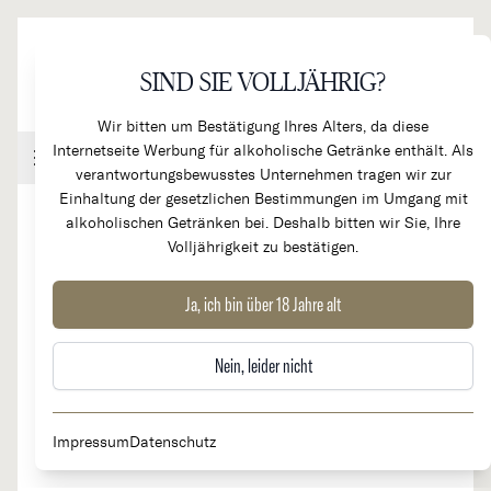
Direkt zum Inhalt
SIND SIE VOLLJÄHRIG?
Wir bitten um Bestätigung Ihres Alters, da diese
Internetseite Werbung für alkoholische Getränke enthält. Als
Handel & Gastronomie
Kundenkonto
Warenkorb
verantwortungsbewusstes Unternehmen tragen wir zur
Einhaltung der gesetzlichen Bestimmungen im Umgang mit
alkoholischen Getränken bei. Deshalb bitten wir Sie, Ihre
Volljährigkeit zu bestätigen.
2022
Fläscher Chardonnay "Am Berg"
Ja, ich bin über 18 Jahre alt
Nein, leider nicht
Impressum
Datenschutz