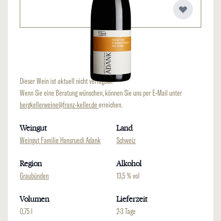
Dieser Wein ist aktuell nicht verfügbar.
Wenn Sie eine Beratung wünschen, können Sie uns per E-Mail unter
bergkellerweine@franz-keller.de
erreichen.
Weingut
Land
Weingut Familie Hansruedi Adank
Schweiz
Region
Alkohol
Graubünden
13,5 % vol
Volumen
Lieferzeit
0,75 l
2-3 Tage