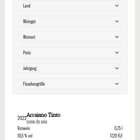
Zur Produktliste springen
Filter
Land
Filter
Weingut
Filter
Weinart
Filter
Preis
Filter
Jahrgang
Filter
Flaschengröße
Arraiano Tinto
2022
cume do avia
Rotwein
0,75 l
10,5 % vol
17,20 €/l