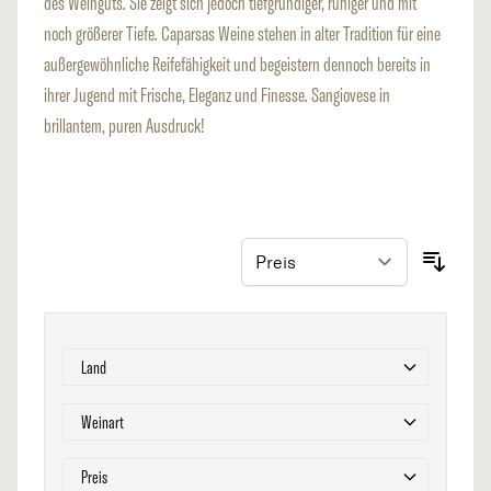
des Weinguts. Sie zeigt sich jedoch tiefgründiger, ruhiger und mit
noch größerer Tiefe. Caparsas Weine stehen in alter Tradition für eine
außergewöhnliche Reifefähigkeit und begeistern dennoch bereits in
ihrer Jugend mit Frische, Eleganz und Finesse. Sangiovese in
brillantem, puren Ausdruck!
Zur Produktliste springen
Filter
Land
Filter
Weinart
Filter
Preis