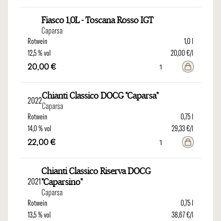
Fiasco 1,0L - Toscana Rosso IGT
Caparsa
Rotwein
1,0 l
12,5 % vol
20,00 €/l
20,00 €
Chianti Classico DOCG "Caparsa"
2022
Caparsa
Rotwein
0,75 l
14,0 % vol
29,33 €/l
22,00 €
Chianti Classico Riserva DOCG
2021
"Caparsino"
Caparsa
Rotwein
0,75 l
13,5 % vol
38,67 €/l