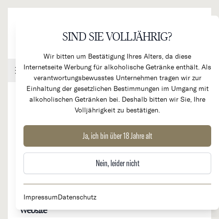
Direkt zum Inhalt
SIND SIE VOLLJÄHRIG?
Wir bitten um Bestätigung Ihres Alters, da diese
Internetseite Werbung für alkoholische Getränke enthält. Als
Handel & Gastronomie
Kundenkonto
Warenkorb
verantwortungsbewusstes Unternehmen tragen wir zur
Einhaltung der gesetzlichen Bestimmungen im Umgang mit
alkoholischen Getränken bei. Deshalb bitten wir Sie, Ihre
Volljährigkeit zu bestätigen.
Caparsa
Ja, ich bin über 18 Jahre alt
Nein, leider nicht
Herkunftsland
Region
Italien
Toskana, Chianti
Impressum
Datenschutz
Website