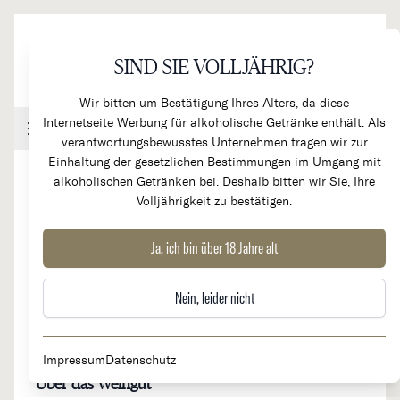
Direkt zum Inhalt
SIND SIE VOLLJÄHRIG?
Wir bitten um Bestätigung Ihres Alters, da diese
Internetseite Werbung für alkoholische Getränke enthält. Als
Handel & Gastronomie
Kundenkonto
Warenkorb
verantwortungsbewusstes Unternehmen tragen wir zur
Einhaltung der gesetzlichen Bestimmungen im Umgang mit
alkoholischen Getränken bei. Deshalb bitten wir Sie, Ihre
Volljährigkeit zu bestätigen.
Domaine Bonnard
Ja, ich bin über 18 Jahre alt
Nein, leider nicht
Herkunftsland
Region
Frankreich
Loire
Impressum
Datenschutz
Über das Weingut