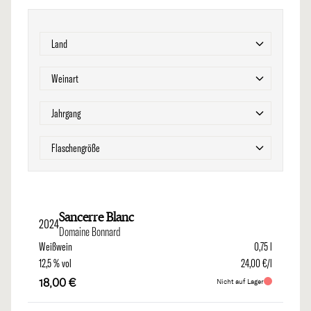
Zur Produktliste springen
Filter
Land
Filter
Weinart
Filter
Jahrgang
Filter
Flaschengröße
Sancerre Blanc
2024
Domaine Bonnard
Weißwein
0,75 l
12,5 % vol
24,00 €/l
18,00 €
Nicht auf Lager