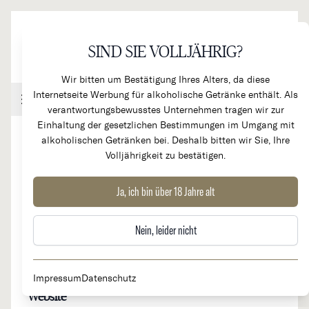
Direkt zum Inhalt
SIND SIE VOLLJÄHRIG?
Wir bitten um Bestätigung Ihres Alters, da diese
Internetseite Werbung für alkoholische Getränke enthält. Als
Handel & Gastronomie
Kundenkonto
Warenkorb
verantwortungsbewusstes Unternehmen tragen wir zur
Einhaltung der gesetzlichen Bestimmungen im Umgang mit
alkoholischen Getränken bei. Deshalb bitten wir Sie, Ihre
Volljährigkeit zu bestätigen.
Domaine Stéphane Magnien
Ja, ich bin über 18 Jahre alt
Nein, leider nicht
Herkunftsland
Region
Frankreich
Burgund, Côte de Nuits
Impressum
Datenschutz
Website