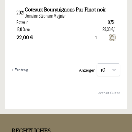
Coteaux Bourguignons Pur Pinot noir
2021
Domaine Stéphane Magnien
Rotwein
0,75 l
12,0 % vol
29,33 €/l
22,00 €
1
Eintrag
Anzeigen
enthält Sulfite
RECHTLICHES