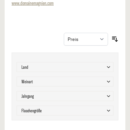
www.domainemagnien.com
Zur Produktliste springen
Filter
Land
Filter
Weinart
Filter
Jahrgang
Filter
Flaschengröße