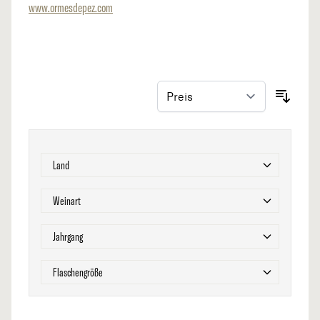
www.ormesdepez.com
Zur Produktliste springen
Filter
Land
Filter
Weinart
Filter
Jahrgang
Filter
Flaschengröße