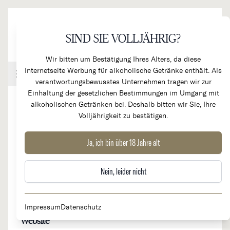
Direkt zum Inhalt
SIND SIE VOLLJÄHRIG?
Wir bitten um Bestätigung Ihres Alters, da diese
Internetseite Werbung für alkoholische Getränke enthält. Als
Handel & Gastronomie
Kundenkonto
Warenkorb
verantwortungsbewusstes Unternehmen tragen wir zur
Einhaltung der gesetzlichen Bestimmungen im Umgang mit
alkoholischen Getränken bei. Deshalb bitten wir Sie, Ihre
Volljährigkeit zu bestätigen.
Chateau Les Ormes de Pez
Ja, ich bin über 18 Jahre alt
Nein, leider nicht
Herkunftsland
Region
Frankreich
Bordeaux, St. Estèphe
Impressum
Datenschutz
Website