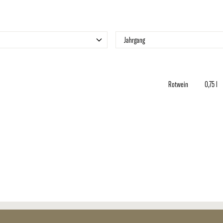
r
Filter
Jahrgang
Rotwein
0,75 l