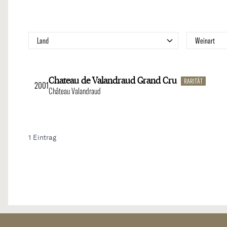
Zur Produktliste springen
Filter
Filte
Land
Weinart
Chateau de Valandraud Grand Cru
RARITÄT
2001
Château Valandraud
1
Eintrag