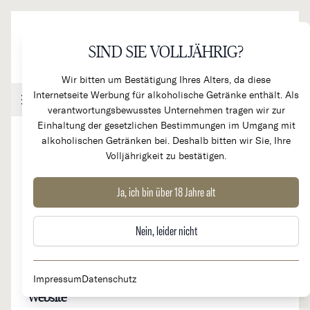
Direkt zum Inhalt
SIND SIE VOLLJÄHRIG?
Wir bitten um Bestätigung Ihres Alters, da diese
Internetseite Werbung für alkoholische Getränke enthält. Als
Handel & Gastronomie
Kundenkonto
Warenkorb
verantwortungsbewusstes Unternehmen tragen wir zur
Einhaltung der gesetzlichen Bestimmungen im Umgang mit
alkoholischen Getränken bei. Deshalb bitten wir Sie, Ihre
Volljährigkeit zu bestätigen.
Chateau Quintus
Ja, ich bin über 18 Jahre alt
Nein, leider nicht
Herkunftsland
Region
Frankreich
Bordeaux, St. Émilion
Impressum
Datenschutz
Website