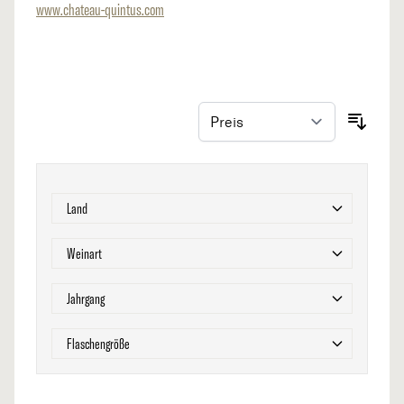
www.chateau-quintus.com
Zur Produktliste springen
Filter
Land
Filter
Weinart
Filter
Jahrgang
Filter
Flaschengröße