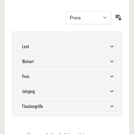
Zur Produktliste springen
Filter
Land
Filter
Weinart
Filter
Preis
Filter
Jahrgang
Filter
Flaschengröße