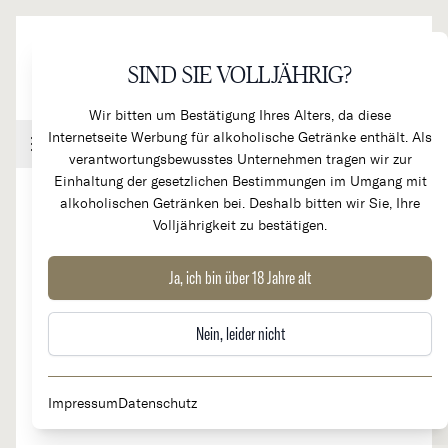
Direkt zum Inhalt
SIND SIE VOLLJÄHRIG?
Wir bitten um Bestätigung Ihres Alters, da diese
Internetseite Werbung für alkoholische Getränke enthält. Als
Handel & Gastronomie
Kundenkonto
Warenkorb
verantwortungsbewusstes Unternehmen tragen wir zur
Einhaltung der gesetzlichen Bestimmungen im Umgang mit
alkoholischen Getränken bei. Deshalb bitten wir Sie, Ihre
Volljährigkeit zu bestätigen.
Chateau de Fonbel
Ja, ich bin über 18 Jahre alt
Nein, leider nicht
Herkunftsland
Region
Frankreich
Bordeaux, St. Émilion
Impressum
Datenschutz