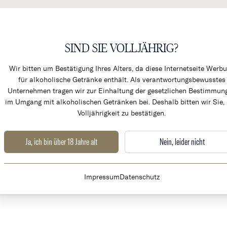
SIND SIE VOLLJÄHRIG?
KÜCHENPRODUKTE & ALK
Wir bitten um Bestätigung Ihres Alters, da diese Internetseite Werb
für alkoholische Getränke enthält. Als verantwortungsbewusstes
Unternehmen tragen wir zur Einhaltung der gesetzlichen Bestimmun
im Umgang mit alkoholischen Getränken bei. Deshalb bitten wir Sie, 
Volljährigkeit zu bestätigen.
Ja, ich bin über 18 Jahre alt
Nein, leider nicht
Website
www.chateau-la-fleur-de-gay.com/
Impressum
Datenschutz