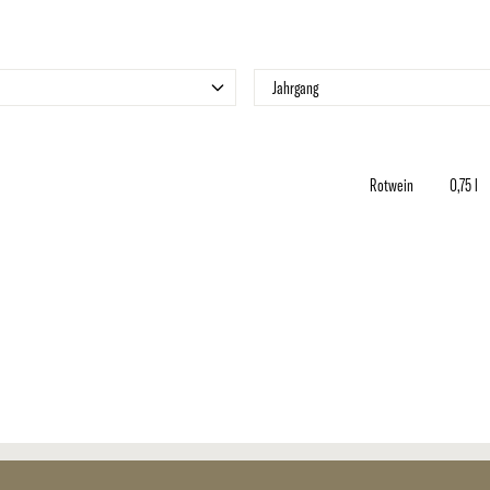
r
Filter
Jahrgang
Rotwein
0,75 l