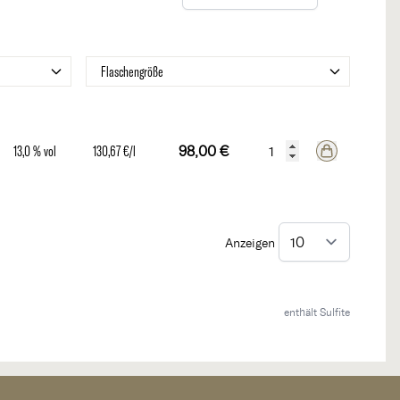
Filter
Flaschengröße
13,0 % vol
130,67 €/l
98,00 €
Anzeigen
enthält Sulfite