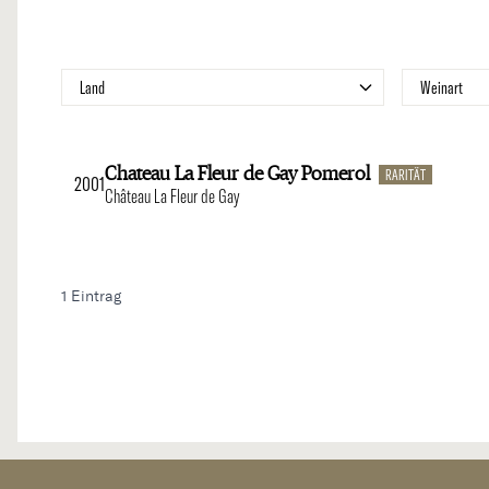
Zur Produktliste springen
Filter
Filte
Land
Weinart
Chateau La Fleur de Gay Pomerol
RARITÄT
2001
Château La Fleur de Gay
1
Eintrag