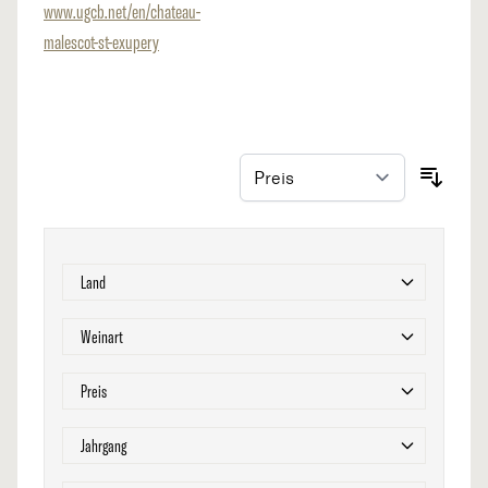
www.ugcb.net/en/chateau-
malescot-st-exupery
Zur Produktliste springen
Filter
Land
Filter
Weinart
Filter
Preis
Filter
Jahrgang