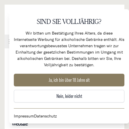
Direkt zum Inhalt
SIND SIE VOLLJÄHRIG?
Wir bitten um Bestätigung Ihres Alters, da diese
Internetseite Werbung für alkoholische Getränke enthält. Als
Handel & Gastronomie
Kundenkonto
Warenkorb
verantwortungsbewusstes Unternehmen tragen wir zur
Einhaltung der gesetzlichen Bestimmungen im Umgang mit
alkoholischen Getränken bei. Deshalb bitten wir Sie, Ihre
Volljährigkeit zu bestätigen.
Chateau Malescot St. Exupéry
Ja, ich bin über 18 Jahre alt
Nein, leider nicht
Herkunftsland
Region
Frankreich
Bordeaux, Margaux
Impressum
Datenschutz
Website