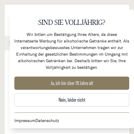
Direkt zum Inhalt
SIND SIE VOLLJÄHRIG?
Wir bitten um Bestätigung Ihres Alters, da diese
Internetseite Werbung für alkoholische Getränke enthält. Als
Handel & Gastronomie
Kundenkonto
Warenkorb
verantwortungsbewusstes Unternehmen tragen wir zur
Einhaltung der gesetzlichen Bestimmungen im Umgang mit
alkoholischen Getränken bei. Deshalb bitten wir Sie, Ihre
Volljährigkeit zu bestätigen.
Philippe Jambon
Ja, ich bin über 18 Jahre alt
Nein, leider nicht
Herkunftsland
Region
Frankreich
Beaujolais
Impressum
Datenschutz