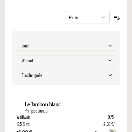
Zur Produktliste springen
Filter
Land
Filter
Weinart
Filter
Flaschengröße
Le Jambon blanc
Philippe Jambon
Weißwein
0,75 l
12,5 % vol
21,33 €/l