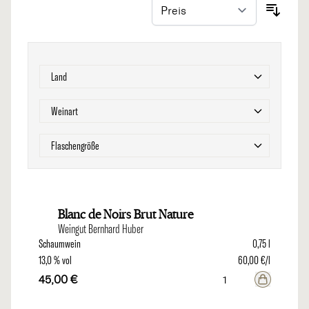
Zur Produktliste springen
Filter
Land
Filter
Weinart
Filter
Flaschengröße
Blanc de Noirs Brut Nature
Weingut Bernhard Huber
Schaumwein
0,75 l
13,0 % vol
60,00 €/l
45,00 €