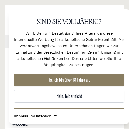
Direkt zum Inhalt
SIND SIE VOLLJÄHRIG?
Wir bitten um Bestätigung Ihres Alters, da diese
Internetseite Werbung für alkoholische Getränke enthält. Als
Handel & Gastronomie
Kundenkonto
Warenkorb
verantwortungsbewusstes Unternehmen tragen wir zur
Einhaltung der gesetzlichen Bestimmungen im Umgang mit
alkoholischen Getränken bei. Deshalb bitten wir Sie, Ihre
Volljährigkeit zu bestätigen.
Weingut Bernhard Huber
Ja, ich bin über 18 Jahre alt
Nein, leider nicht
Herkunftsland
Region
Deutschland
Baden
Impressum
Datenschutz
Website