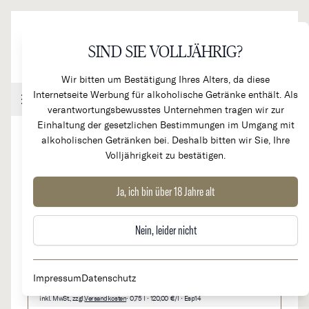
Direkt zum Inhalt
SIND SIE VOLLJÄHRIG?
Wir bitten um Bestätigung Ihres Alters, da diese
Internetseite Werbung für alkoholische Getränke enthält. Als
Handel & Gastronomie
Kundenkonto
Warenkorb
verantwortungsbewusstes Unternehmen tragen wir zur
Einhaltung der gesetzlichen Bestimmungen im Umgang mit
alkoholischen Getränken bei. Deshalb bitten wir Sie, Ihre
Volljährigkeit zu bestätigen.
2014
Espectacle
Ja, ich bin über 18 Jahre alt
RARITÄT
Nein, leider nicht
90,00 €
Auf Lager
Impressum
Datenschutz
inkl. MwSt., zzgl.
Versandkosten
• 0,75 l • 120,00 €/l • Esp14