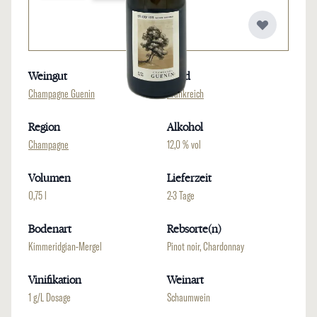
Weingut
Land
Champagne Guenin
Frankreich
Region
Alkohol
Champagne
12,0 % vol
Volumen
Lieferzeit
0,75 l
2-3 Tage
Bodenart
Rebsorte(n)
Kimmeridgian-Mergel
Pinot noir, Chardonnay
Vinifikation
Weinart
1 g/L Dosage
Schaumwein