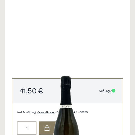
41,50 €
Auf Lager
inkl. MwSt., zzgl.
Versandkosten
• 0,75 l • 55,33 €/l • 08250
Menge