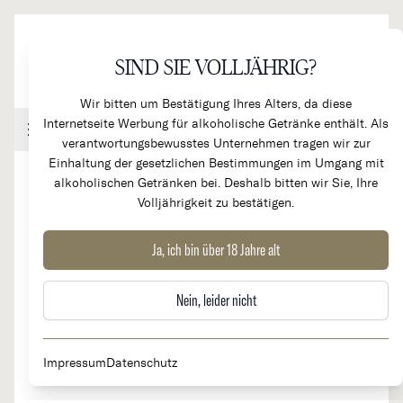
Direkt zum Inhalt
SIND SIE VOLLJÄHRIG?
Wir bitten um Bestätigung Ihres Alters, da diese
Internetseite Werbung für alkoholische Getränke enthält. Als
Handel & Gastronomie
Kundenkonto
Warenkorb
verantwortungsbewusstes Unternehmen tragen wir zur
Einhaltung der gesetzlichen Bestimmungen im Umgang mit
alkoholischen Getränken bei. Deshalb bitten wir Sie, Ihre
Volljährigkeit zu bestätigen.
2017
Domaine de Chevalier Grand
Ja, ich bin über 18 Jahre alt
Cru Classé
Nein, leider nicht
Impressum
Datenschutz