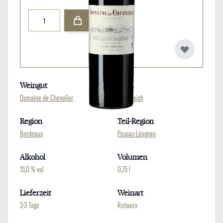
Menge
Weingut
Land
Domaine de Chevalier
Frankreich
Region
Teil-Region
Bordeaux
Pessac-Léognan
Alkohol
Volumen
13,0 % vol
0,75 l
Lieferzeit
Weinart
2-3 Tage
Rotwein