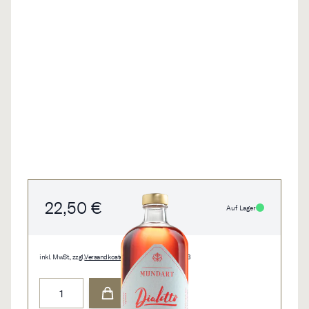
22,50 €
Auf Lager
inkl. MwSt., zzgl.
Versandkosten
• 0,7 l • 32,14 €/l • 0403
Menge