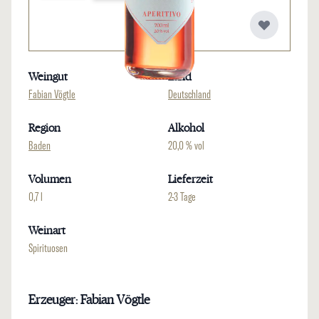
Weingut
Land
Fabian Vögtle
Deutschland
Region
Alkohol
Baden
20,0 % vol
Volumen
Lieferzeit
0,7 l
2-3 Tage
Weinart
Spirituosen
Erzeuger: Fabian Vögtle