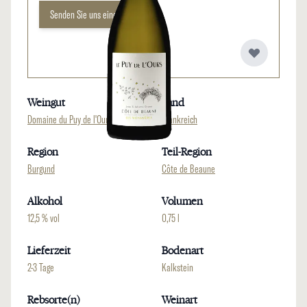
Senden Sie uns eine Anfrage
Weingut
Land
Domaine du Puy de l'Ours
Frankreich
Region
Teil-Region
Burgund
Côte de Beaune
Alkohol
Volumen
12,5 % vol
0,75 l
Lieferzeit
Bodenart
2-3 Tage
Kalkstein
Rebsorte(n)
Weinart