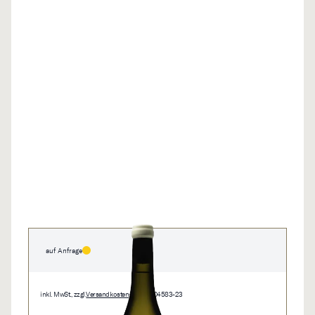
auf Anfrage
inkl. MwSt., zzgl.
Versandkosten
• 0,75 l • 04583-23