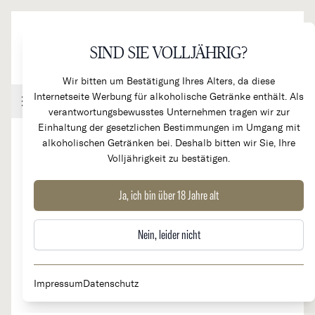
Direkt zum Inhalt
SIND SIE VOLLJÄHRIG?
Wir bitten um Bestätigung Ihres Alters, da diese
Internetseite Werbung für alkoholische Getränke enthält. Als
Handel & Gastronomie
Kundenkonto
Warenkorb
verantwortungsbewusstes Unternehmen tragen wir zur
Einhaltung der gesetzlichen Bestimmungen im Umgang mit
alkoholischen Getränken bei. Deshalb bitten wir Sie, Ihre
Volljährigkeit zu bestätigen.
2023
Côte de Beaune blanc "les
Ja, ich bin über 18 Jahre alt
Monsnières"
Nein, leider nicht
Impressum
Datenschutz