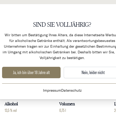
SIND SIE VOLLJÄHRIG?
KÜCHENPRODUKTE & ALK
Wir bitten um Bestätigung Ihres Alters, da diese Internetseite Werb
für alkoholische Getränke enthält. Als verantwortungsbewusstes
Unternehmen tragen wir zur Einhaltung der gesetzlichen Bestimmun
im Umgang mit alkoholischen Getränken bei. Deshalb bitten wir Sie, 
Volljährigkeit zu bestätigen.
Ja, ich bin über 18 Jahre alt
Nein, leider nicht
Weingut
Land
Impressum
Datenschutz
Domaine des Lambrays
Frankreich
B
Alkohol
Volumen
L
13,5 % vol
0,75 l
2