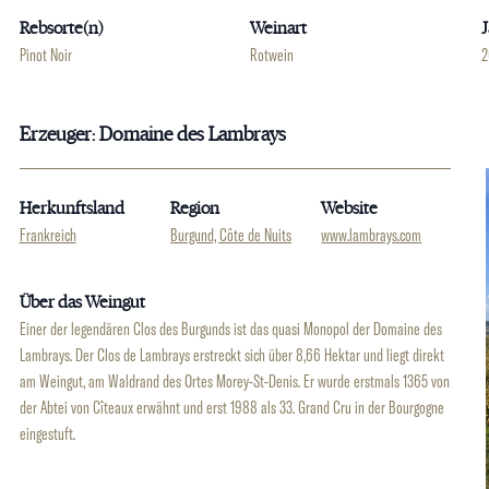
Rebsorte(n)
Weinart
Pinot Noir
Rotwein
2
Erzeuger: Domaine des Lambrays
Herkunftsland
Region
Website
Frankreich
Burgund, Côte de Nuits
www.lambrays.com
Über das Weingut
Einer der legendären Clos des Burgunds ist das quasi Monopol der Domaine des
Lambrays. Der Clos de Lambrays erstreckt sich über 8,66 Hektar und liegt direkt
am Weingut, am Waldrand des Ortes Morey-St-Denis. Er wurde erstmals 1365 von
der Abtei von Cîteaux erwähnt und erst 1988 als 33. Grand Cru in der Bourgogne
eingestuft.