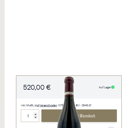
520,00 €
Auf Lager
inkl. MwSt., zzgl.
Versandkosten
• 0,75 l • 693,33 €/l • 0348-21
Menge
In den Warenkorb