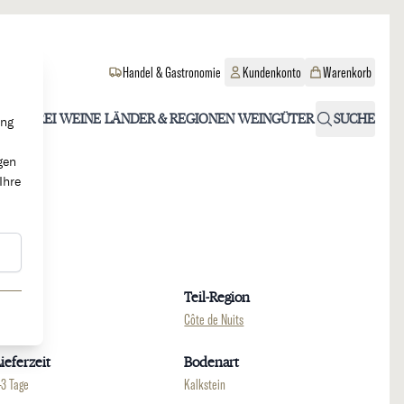
Handel & Gastronomie
Kundenkonto
Warenkorb
OHOLFREI
WEINE
LÄNDER & REGIONEN
WEINGÜTER
SUCHE
ung
gen
Ihre
Region
Teil-Region
urgund
Côte de Nuits
ieferzeit
Bodenart
-3 Tage
Kalkstein