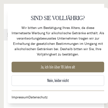
Direkt zum Inhalt
SIND SIE VOLLJÄHRIG?
Wir bitten um Bestätigung Ihres Alters, da diese
Internetseite Werbung für alkoholische Getränke enthält. Als
Handel & Gastronomie
Kundenkonto
Warenkorb
verantwortungsbewusstes Unternehmen tragen wir zur
Einhaltung der gesetzlichen Bestimmungen im Umgang mit
alkoholischen Getränken bei. Deshalb bitten wir Sie, Ihre
Volljährigkeit zu bestätigen.
2018
Chateau Smith Haut Lafitte
Ja, ich bin über 18 Jahre alt
Grand Cru Classé
Nein, leider nicht
Impressum
Datenschutz