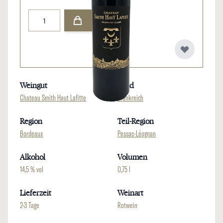
Menge
Weingut
Land
Chateau Smith Haut Lafitte
Frankreich
Region
Teil-Region
Bordeaux
Pessac-Léognan
Alkohol
Volumen
14,5 % vol
0,75 l
Lieferzeit
Weinart
2-3 Tage
Rotwein